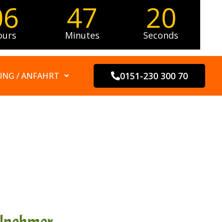
06
47
19
ours
Minutes
Seconds
0151-230 300 70
NG / ANFAHRT
eilnehmer