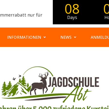
08
Sommerrabatt nur für
Days
H
INFORMATIONEN
NEWS
ANMELDU
Jahren über 5.000 zufriedene Kurst