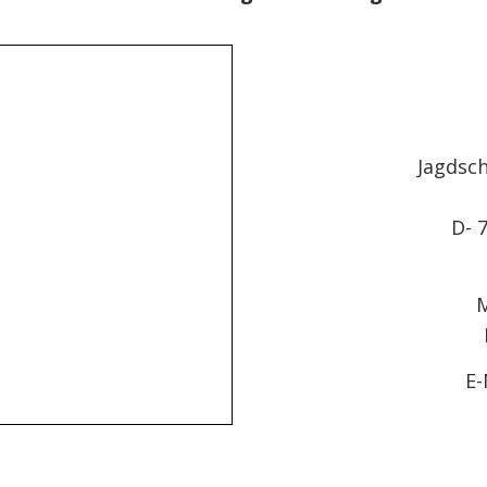
Jagdsc
D- 
M
E-